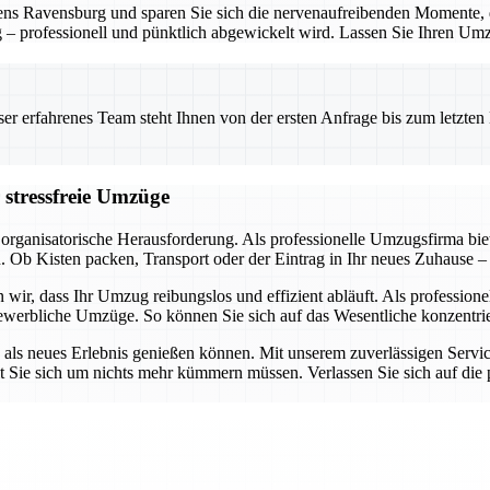
mens Ravensburg und sparen Sie sich die nervenaufreibenden Momente,
ng – professionell und pünktlich abgewickelt wird. Lassen Sie Ihren Um
 erfahrenes Team steht Ihnen von der ersten Anfrage bis zum letzten Ka
 stressfreie Umzüge
organisatorische Herausforderung. Als professionelle Umzugsfirma biet
Ob Kisten packen, Transport oder der Eintrag in Ihr neues Zuhause –
wir, dass Ihr Umzug reibungslos und effizient abläuft. Als professio
gewerbliche Umzüge. So können Sie sich auf das Wesentliche konzentrie
ern als neues Erlebnis genießen können. Mit unserem zuverlässigen Ser
ie sich um nichts mehr kümmern müssen. Verlassen Sie sich auf die pr