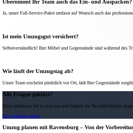
Übernimmt Ihr Team auch das Ein- und Auspacken?
Ja, unser Full-Service-Paket umfasst auf Wunsch auch das professio
Ist mein Umzugsgut versichert?
Selbstverständlich! Ihre Möbel und Gegenstände sind während des Tra
Wie läuft der Umzugstag ab?
Unser Team erscheint pünktlich vor Ort, lädt Ihre Gegenstände sorgfälti
Alle Fragen geklärt?
Dann probieren Sie es jetzt aus und fordern Sie Ihr individuelles Ang
Jetzt Anfrage starten
Umzug planen mit Ravensburg – Von der Vorbereitu